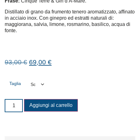
Frase:
Cinque Terre & Gin d’A-Mare.
Distillato di grano da frumento tenero aromatizzato, affinato
in acciaio inox. Con ginepro ed estratti naturali di:
maggiorana, salvia, limone, rosmarino, basilico, acqua di
fonte.
93,00
€
69,00
€
Taglia
Aggiungi al carrello