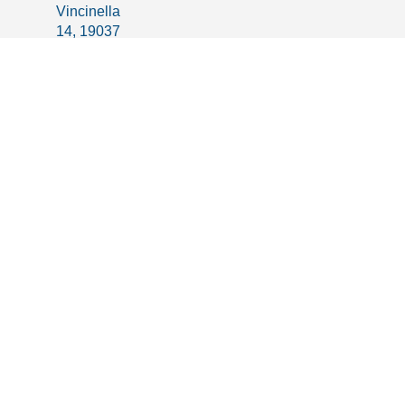
Vincinella
14, 19037
Santo
Stefano
Magra
(SP)
+39
0187
676438
- Int. 68
+39 392
4681823
support@cinqueterregin.com
©2026 | Senses Srl - Created
Cookie Policy
|
Privacy Policy
by
Kreativlab
|
Termini e Condizioni
|
P.IVA
01538250117 |
REA
SP -
Smaltimento
229747 |
Capitale Sociale
: